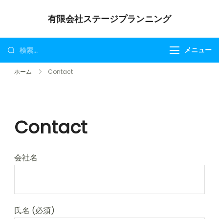
コ
有限会社ステージプランニング
ン
テ
ン
検
メニュー
ツ
索:
ホーム
Contact
に
ス
キ
ッ
Contact
プ
会社名
氏名 (必須)