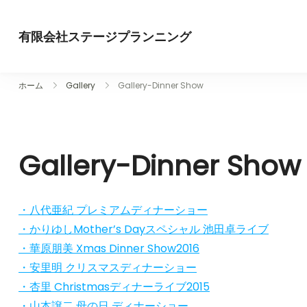
コ
ン
有限会社ステージプランニング
テ
ン
ツ
ホーム
Gallery
Gallery-Dinner Show
に
ス
キ
Gallery-Dinner Show
ッ
プ
・八代亜紀 プレミアムディナーショー
・かりゆしMother’s Dayスペシャル 池田卓ライブ
・華原朋美 Xmas Dinner Show2016
・安里明 クリスマスディナーショー
・杏里 Christmasディナーライブ2015
・山本譲二 母の日 ディナーショー