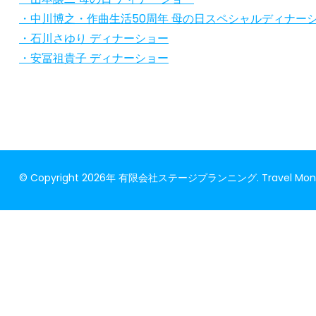
・中川博之・作曲生活50周年 母の日スペシャルディナー
・石川さゆり ディナーショー
・安冨祖貴子 ディナーショー
© Copyright 2026年
有限会社ステージプランニング
.
Travel Mo