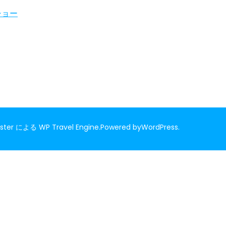
ショー
nster による
WP Travel Engine.
Powered by
WordPress
.