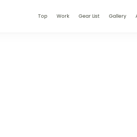
Top
Work
Gear List
Gallery