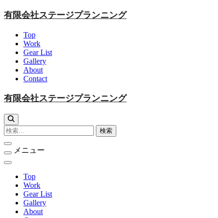
コ
有限会社ステージプランニング
ン
テ
Top
ン
Work
Gear List
ツ
Gallery
に
About
ス
Contact
キ
ッ
有限会社ステージプランニング
プ
検
索:
メニュー
Top
Work
Gear List
Gallery
About